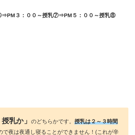
⑥⇒PM３：００～授乳⑦⇒PM５：００～授乳⑧
、授乳か」
のどちらかです。
授乳は２～３時間
ので夜は夜通し寝ることができません！(これが辛