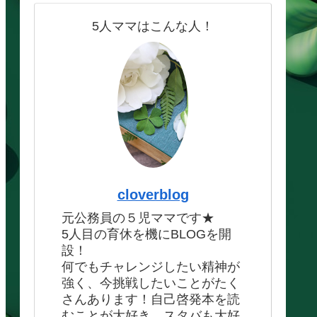
5人ママはこんな人！
cloverblog
元公務員の５児ママです★
5人目の育休を機にBLOGを開
設！
何でもチャレンジしたい精神が
強く、今挑戦したいことがたく
さんあります！自己啓発本を読
むことが大好き、スタバも大好