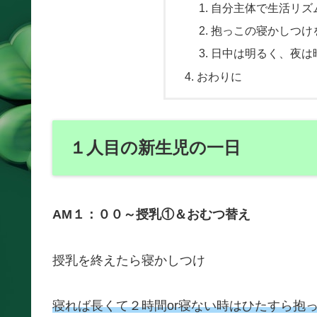
自分主体で生活リズ
抱っこの寝かしつけ
日中は明るく、夜は
おわりに
１人目の新生児の一日
AM１：００～授乳①＆おむつ替え
授乳を終えたら寝かしつけ
寝れば長くて２時間or寝ない時はひたすら抱