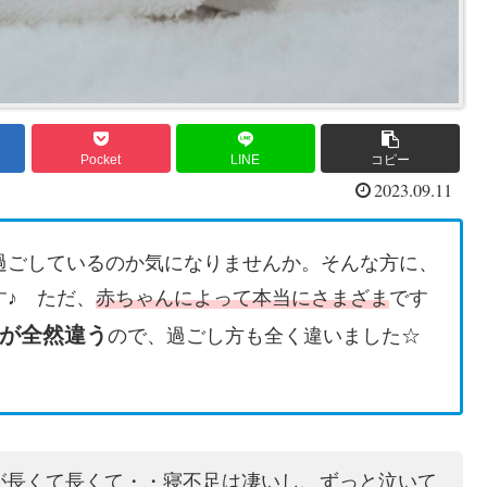
Pocket
LINE
コピー
2023.09.11
過ごしているのか気になりませんか。そんな方に、
♪ ただ、
赤ちゃんによって本当にさまざま
です
が全然違う
ので、過ごし方も全く違いました☆
が長くて長くて・・寝不足は凄いし、ずっと泣いて