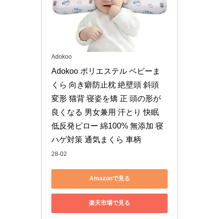
Adokoo
Adokoo ポリエステル ベビーま
くら 向き癖防止枕 絶壁頭 斜頭 
変形 猫背 寝姿を矯 正 頭の形が
良くなる 男女兼用 汗とり 快眠 
低反発ピロー 綿100% 無添加 寝
ハゲ対策 通気まくら 車柄
28-02
Amazonで見る
楽天市場で見る