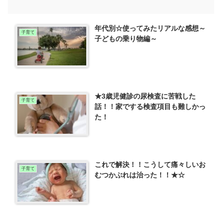
年代別☆使ってみたリアルな感想～
子育て
子どもの乗り物編～
★3歳児健診の尿検査に苦戦した
子育て
話！！家でする検査項目も難しかっ
た！
これで解決！！こうして痛々しいお
子育て
むつかぶれは治った！！★☆