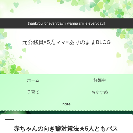
thankyou for everyday! i wanna smile everyday!!
元公務員×5児ママ×ありのままBLOG
ホーム
妊娠中
子育て
おすすめ
note
赤ちゃんの向き癖対策法★5人ともバス