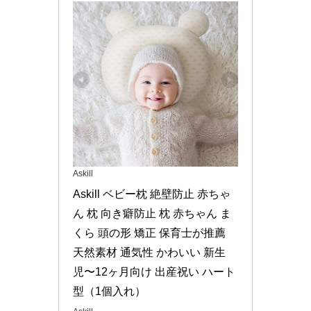
Askill
Askill ベビー枕 絶壁防止 赤ちゃ
ん 枕 向き癖防止 枕 赤ちゃん ま
くら 頭の形 矯正 保育士が推薦 
天然素材 通気性 かわいい 新生
児〜12ヶ月向け 出産祝い ハート
型（1個入れ）