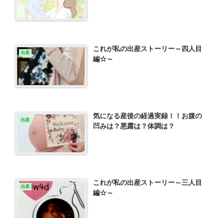
これが私の出産ストーリー～四人目
出産
編☆～
気になる産後の経過実録！！お腹の
出産
凹みは？悪露は？体調は？
これが私の出産ストーリー～三人目
出産
編☆～