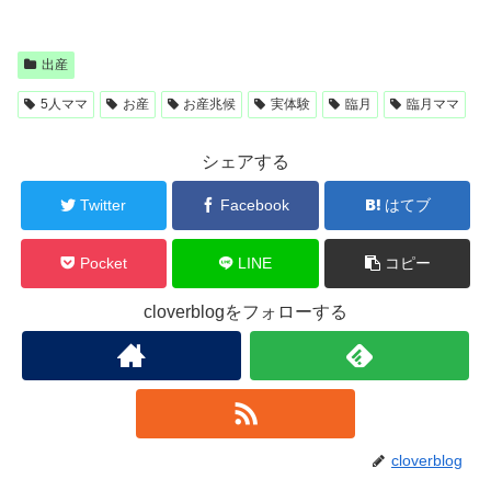
出産
5人ママ
お産
お産兆候
実体験
臨月
臨月ママ
シェアする
Twitter
Facebook
はてブ
Pocket
LINE
コピー
cloverblogをフォローする
cloverblog