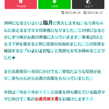
Pocket
LINE
コピー
2023.06.16
2023.06.15
臨月
36Wになるといよいよ
に突入しますね。もう赤ちゃ
んに会えるまで３０日前後になりました。この頃になると
少しずつ体がお産の準備に入っていきます。筆者は5人と
も３７Wを過ぎると同じ症状が出始めました。この症状を
確認すると
「いよいよだな」
と気持ちを引き締めることで
した★
また出産前日～当日にかけても、皆似たような症状があ
り、赤ちゃんからお産の合図をもらっていました。
今回は「今か！今か！！」と出産を待ち構えている臨月マ
マに向けて、私の
お産兆候８選
をお届けします！！