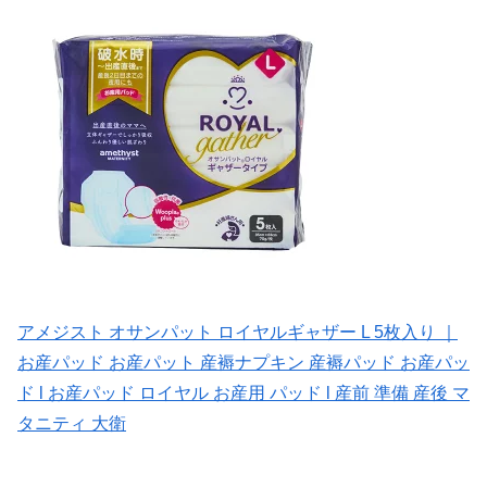
アメジスト オサンパット ロイヤルギャザー L 5枚入り ｜
お産パッド お産パット 産褥ナプキン 産褥パッド お産パッ
ド l お産パッド ロイヤル お産用 パッド l 産前 準備 産後 マ
タニティ 大衛