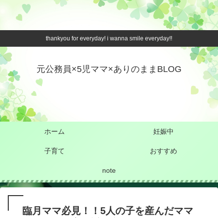
thankyou for everyday! i wanna smile everyday!!
元公務員×5児ママ×ありのままBLOG
ホーム
妊娠中
子育て
おすすめ
note
臨月ママ必見！！5人の子を産んだママ