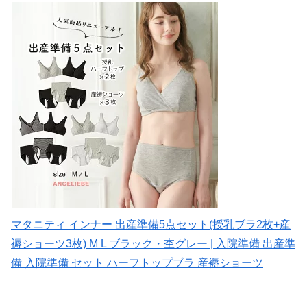
マタニティ インナー 出産準備5点セット(授乳ブラ2枚+産
褥ショーツ3枚) M L ブラック・杢グレー | 入院準備 出産準
備 入院準備 セット ハーフトップブラ 産褥ショーツ