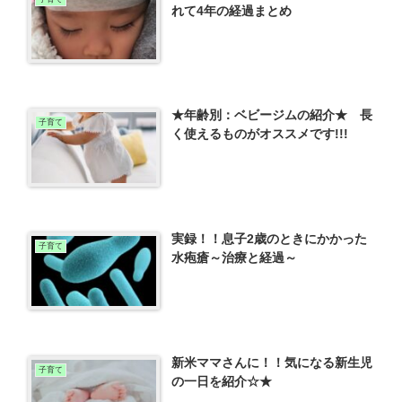
れて4年の経過まとめ
★年齢別：ベビージムの紹介★ 長
子育て
く使えるものがオススメです!!!
実録！！息子2歳のときにかかった
子育て
水疱瘡～治療と経過～
新米ママさんに！！気になる新生児
子育て
の一日を紹介☆★