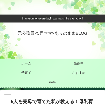
thankyou for everyday! i wanna smile everyday!!
元公務員×5児ママ×ありのままBLOG
ホーム
妊娠中
子育て
おすすめ
note
5人を完母で育てた私が教える！母乳育