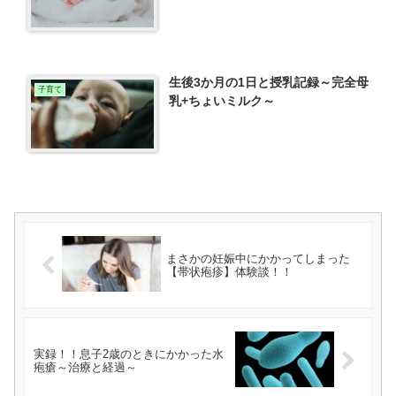
生後3か月の1日と授乳記録～完全母
子育て
乳+ちょいミルク～
まさかの妊娠中にかかってしまった
【帯状疱疹】体験談！！
実録！！息子2歳のときにかかった水
疱瘡～治療と経過～