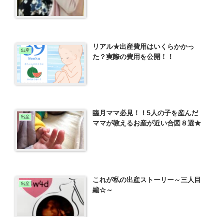
リアル★出産費用はいくらかかっ
出産
た？実際の費用を公開！！
臨月ママ必見！！5人の子を産んだ
出産
ママが教えるお産が近い合図８選★
これが私の出産ストーリー～三人目
出産
編☆～