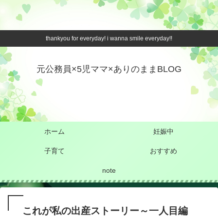
thankyou for everyday! i wanna smile everyday!!
元公務員×5児ママ×ありのままBLOG
ホーム
妊娠中
子育て
おすすめ
note
これが私の出産ストーリー～一人目編