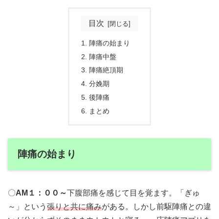
目次
陣痛の始まり
陣痛中盤
陣痛絶頂期
分娩期
後陣痛
まとめ
陣痛の始まり
〇
AM１：００～
下腹部痛を感じて目を覚ます。「ぎゅ
～」という
張りと共に痛み
がある。しかし前駆陣痛との違