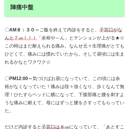
陣痛中盤
〇
AM８：３０～
ご飯を終えて内診をすると、
子宮口がな
んと７㎝！！！
「余裕や～ん」とテンションが上がる★☆
この時はまだ耐えられる痛み。なんせ元々生理痛がとても
ひどくて、痛みには慣れていたから。そして昼頃には生ま
れるかなとワクワク☆
〇
PM12:00～
気づけばお昼になっていて、この頃には余
裕がなくなっていた！痛みは段々強くなり、歩くなんて無
理！ひたすらベッドに横になって、下腹部痛と腰を刺すよ
うな痛みに耐えて、母にはずっと腰をさすってもらってい
た。
だけど内診すると
子宮口は８㎝
になっていて、「あとすこ