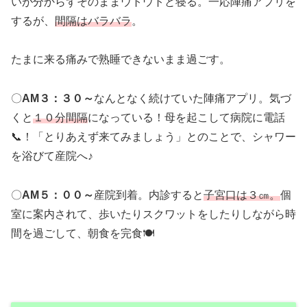
いが分からずそのままウトウトと寝る。一応陣痛アプリを
するが、
間隔はバラバラ
。
たまに来る痛みで熟睡できないまま過ごす。
〇
AM３：３０～
なんとなく続けていた陣痛アプリ。気づ
くと
１０分間隔
になっている！母を起こして病院に電話
📞！「とりあえず来てみましょう」とのことで、シャワー
を浴びて産院へ♪
〇
AM５：００～
産院到着。内診すると
子宮口は３㎝。
個
室に案内されて、歩いたりスクワットをしたりしながら時
間を過ごして、朝食を完食🍽