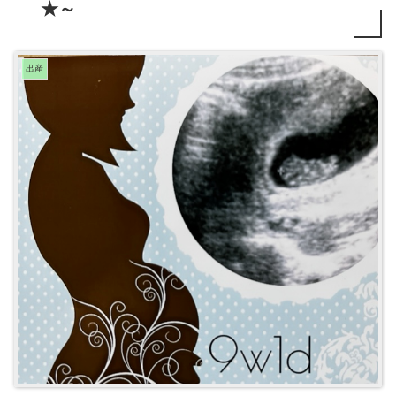
★～
出産