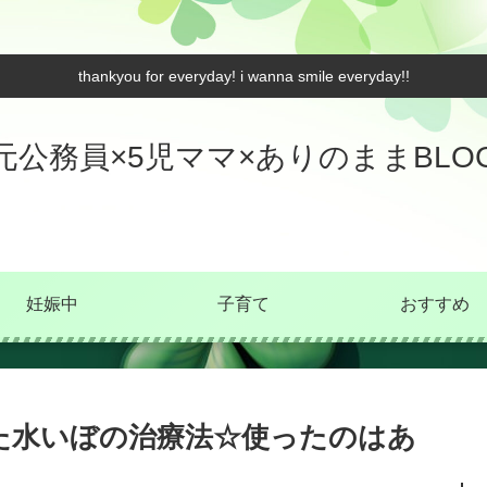
thankyou for everyday! i wanna smile everyday!!
元公務員×5児ママ×ありのままBLO
妊娠中
子育て
おすすめ
た水いぼの治療法☆使ったのはあ