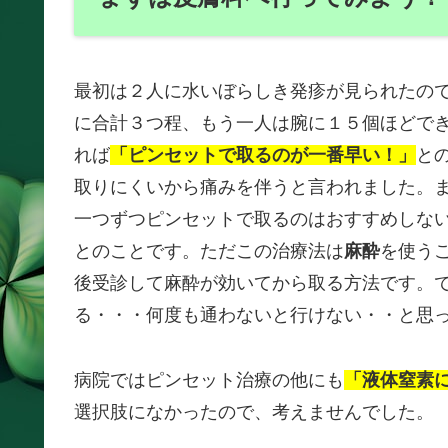
最初は２人に水いぼらしき発疹が見られたの
に合計３つ程、もう一人は腕に１５個ほどで
れば
「ピンセットで取るのが一番早い！」
と
取りにくいから痛みを伴うと言われました。
一つずつピンセットで取るのはおすすめしな
とのことです。ただこの治療法は
麻酔
を使う
後受診して麻酔が効いてから取る方法です。
る・・・何度も通わないと行けない・・と思
病院ではピンセット治療の他にも
「液体窒素
選択肢になかったので、考えませんでした。