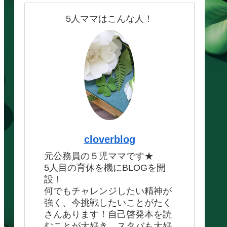
5人ママはこんな人！
cloverblog
元公務員の５児ママです★
5人目の育休を機にBLOGを開
設！
何でもチャレンジしたい精神が
強く、今挑戦したいことがたく
さんあります！自己啓発本を読
むことが大好き、スタバも大好