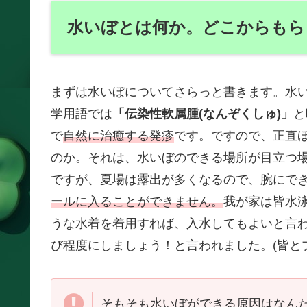
水いぼとは何か。どこからもら
まずは水いぼについてさらっと書きます。水
学用語では
「伝染性軟属腫(なんぞくしゅ)」
と
で
自然に治癒する発疹
です。ですので、正直
のか。それは、水いぼのできる場所が目立つ
ですが、夏場は露出が多くなるので、腕にで
ールに入ることができません。
我が家は皆水
うな水着を着用すれば、入水してもよいと言
び程度にしましょう！と言われました。(皆と
そもそも水いぼができる原因はなん