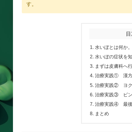
す。
目
水いぼとは何か
水いぼの症状を
まずは皮膚科へ
治療実践① 漢
治療実践② ヨ
治療実践③ ピ
治療実践④ 最
まとめ