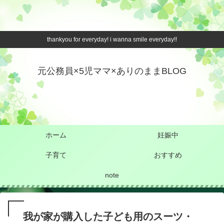
thankyou for everyday! i wanna smile everyday!!
元公務員×5児ママ×ありのままBLOG
ホーム
妊娠中
子育て
おすすめ
note
我が家が購入した子ども用のスーツ・