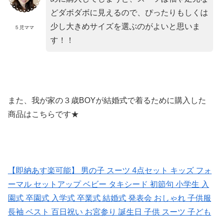
どダボダボに見えるので、ぴったりもしくは
少し大きめサイズを選ぶのがよいと思いま
５児ママ
す！！
また、我が家の３歳BOYが結婚式で着るために購入した
商品はこちらです★
【即納あす楽可能】 男の子 スーツ 4点セット キッズ フォ
ーマル セットアップ ベビー タキシード 初節句 小学生 入
園式 卒園式 入学式 卒業式 結婚式 発表会 おしゃれ 子供服
長袖 ベスト 百日祝い お宮参り 誕生日 子供 スーツ 子ども