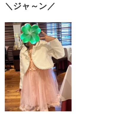
＼ジャ～ン
／