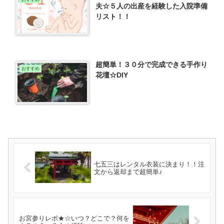
夫☆５人の出産を経験した入院準備
リスト！！
超簡単！３０分で完成できる手作り
おすすめ
花壇☆DIY
七五三はレンタル衣装に決まり！！注
文から返却まで超簡単♪
お宮参りレポ★☆いつ？どこで？何を