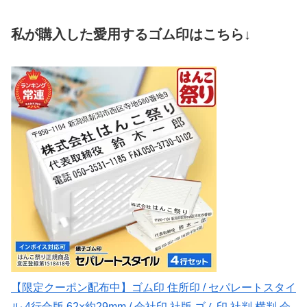
私が購入した愛用するゴム印はこちら↓
【限定クーポン配布中】ゴム印 住所印 / セパレートスタイ
ル 4行合版 62×約29mm / 会社印 社版 ゴム印 社判 横判 会