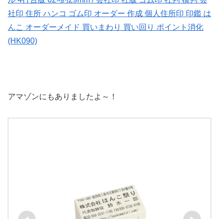
社印 住所 ハンコ ゴム印 オーダー 作成 個人住所印 印鑑 は
んこ オーダーメイド 買いまわり 買い回り ポイント消化
(HK090)
アマゾンにもありましたよ～！