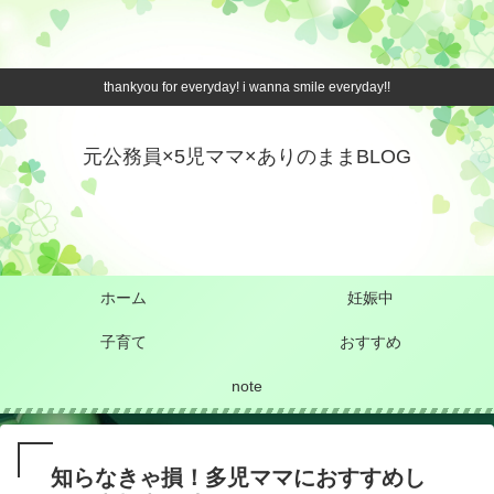
thankyou for everyday! i wanna smile everyday!!
元公務員×5児ママ×ありのままBLOG
ホーム
妊娠中
子育て
おすすめ
note
知らなきゃ損！多児ママにおすすめし