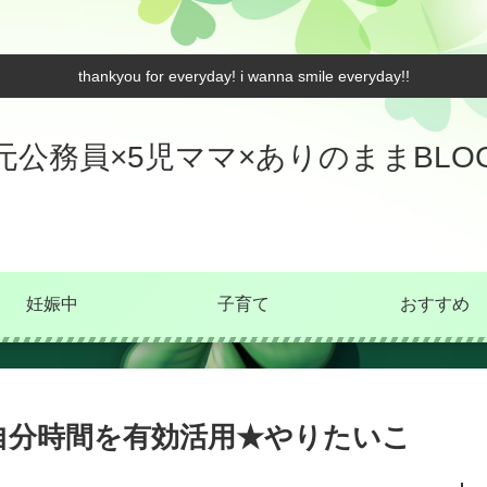
thankyou for everyday! i wanna smile everyday!!
元公務員×5児ママ×ありのままBLO
妊娠中
子育て
おすすめ
自分時間を有効活用★やりたいこ