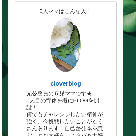
5人ママはこんな人！
cloverblog
元公務員の５児ママです★
5人目の育休を機にBLOGを開
設！
何でもチャレンジしたい精神が
強く、今挑戦したいことがたく
さんあります！自己啓発本を読
むことが大好き、スタバも大好