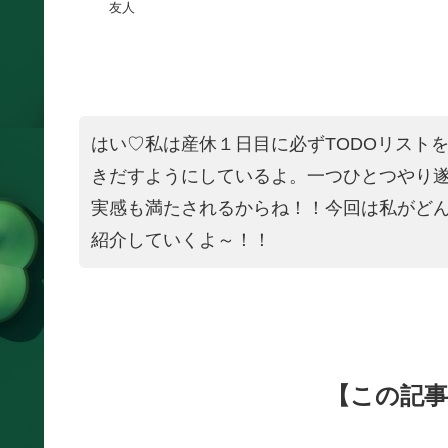
友人
はい♡私は産休１日目に必ずTODOリスト
きだすようにしているよ。一つひとつやり
実感も満たされるからね！！今回は私がど
紹介していくよ～！！
【この記