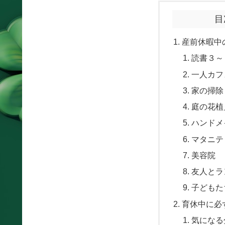
目
産前休暇中
読書３～
一人カフ
家の掃除
庭の花植
ハンドメ
マタニテ
美容院
友人とラ
子どもた
育休中に必
気になる