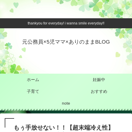
thankyou for everyday! i wanna smile everyday!!
元公務員×5児ママ×ありのままBLOG
ホーム
妊娠中
子育て
おすすめ
note
もぅ手放せない！！【超末端冷え性】