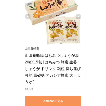
山田養蜂場
山田養蜂場 はちみつしょうが湯 
20gX15包 [ はちみつ 蜂蜜 生姜 
しょうが ドリンク 顆粒 持ち運び
可能 黒砂糖 アカシア蜂蜜 大しょ
うが ]
65726
Amazonで見る