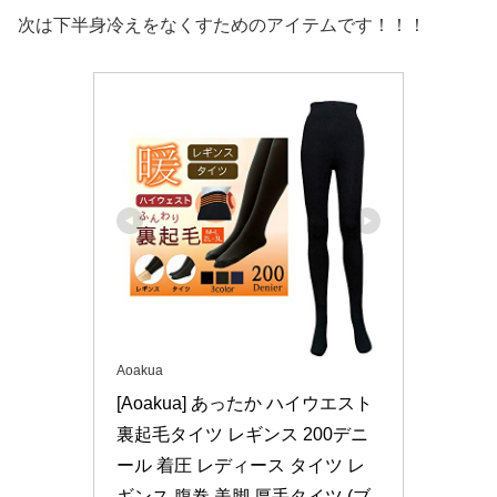
次は下半身冷えをなくすためのアイテムです！！！
Aoakua
[Aoakua] あったか ハイウエスト 
裏起毛タイツ レギンス 200デニ
ール 着圧 レディース タイツ レ
ギンス 腹巻 美脚 厚手タイツ (ブ