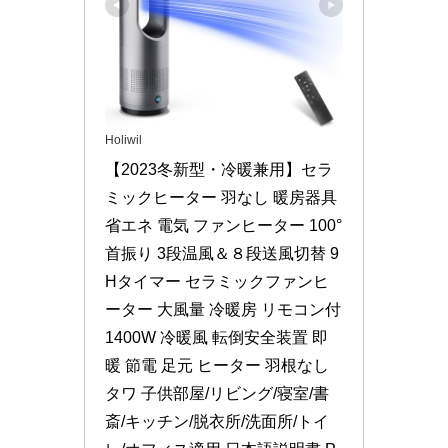
Holiwil
【2023冬新型・冷暖兼用】セラ
ミックヒーター 羽なし 暖房器具 
省エネ 電気 ファンヒーター 100°
首振り 3段温風＆８段送風切替 9
Hタイマー セラミックファンヒ
ーター 大風量 冷暖房 リモコン付 
1400W 冷暖風 転倒安全装置 即
暖 節電 足元 ヒーター 羽根なし 
タワ 子供部屋/リビング/寝室/書
斎/キッチン/脱衣所/洗面所/トイ