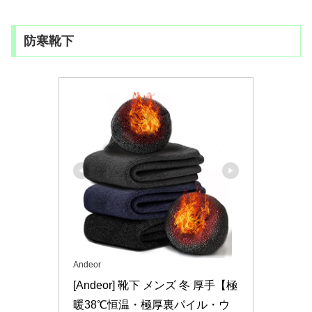
防寒靴下
Andeor
[Andeor] 靴下 メンズ 冬 厚手【極
暖38℃恒温・極厚裏パイル・ウ