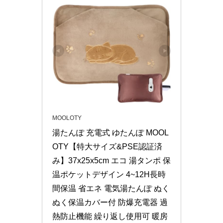
MOOLOTY
湯たんぽ 充電式 ゆたんぽ MOOL
OTY【特大サイズ&PSE認証済
み】37x25x5cm エコ 湯タンポ 保
温ポケットデザイン 4~12H長時
間保温 省エネ 電気湯たんぽ ぬく
ぬく保温カバー付 防爆充電器 過
熱防止機能 繰り返し使用可 暖房