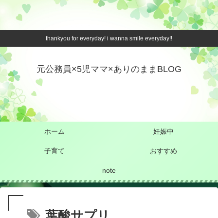
thankyou for everyday! i wanna smile everyday!!
元公務員×5児ママ×ありのままBLOG
ホーム
妊娠中
子育て
おすすめ
note
葉酸サプリ