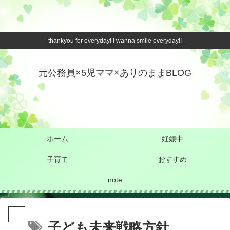
thankyou for everyday! i wanna smile everyday!!
元公務員×5児ママ×ありのままBLOG
ホーム
妊娠中
子育て
おすすめ
note
子ども未来戦略方針