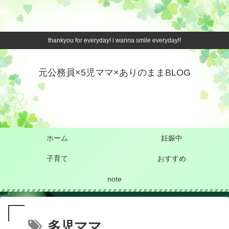
thankyou for everyday! i wanna smile everyday!!
元公務員×5児ママ×ありのままBLOG
ホーム
妊娠中
子育て
おすすめ
note
多児ママ