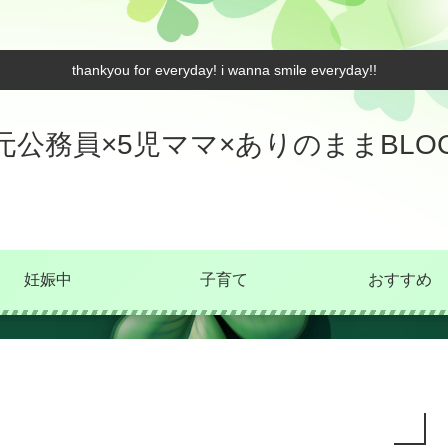
thankyou for everyday! i wanna smile everyday!!
元公務員×5児ママ×ありのままBLO
妊娠中
子育て
おすすめ