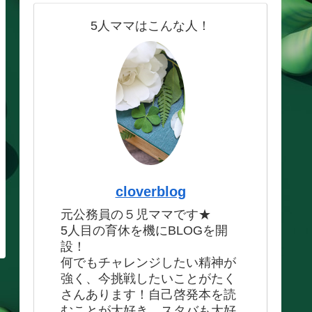
5人ママはこんな人！
cloverblog
元公務員の５児ママです★
5人目の育休を機にBLOGを開
設！
何でもチャレンジしたい精神が
強く、今挑戦したいことがたく
さんあります！自己啓発本を読
むことが大好き、スタバも大好