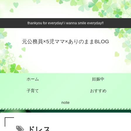
thankyou for everyday! i wanna smile everyday!!
元公務員×5児ママ×ありのままBLOG
ホーム
妊娠中
子育て
おすすめ
note
ドレス