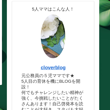
5人ママはこんな人！
cloverblog
元公務員の５児ママです★
5人目の育休を機にBLOGを開
設！
何でもチャレンジしたい精神が
強く、今挑戦したいことがたく
さんあります！自己啓発本を読
むことが大好き、スタバも大好