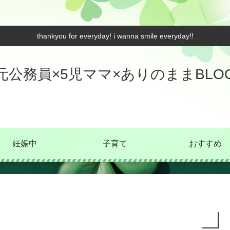
thankyou for everyday! i wanna smile everyday!!
元公務員×5児ママ×ありのままBLO
妊娠中
子育て
おすすめ