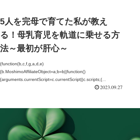
5人を完母で育てた私が教え
る！母乳育児を軌道に乗せる方
法～最初が肝心～
(function(b,c,f,g,a,d,e)
{b.MoshimoAffiliateObject=a;b=b||function()
{arguments.currentScript=c.currentScript||c.scripts;(...
2023.09.27