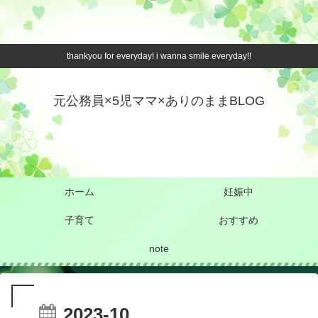
thankyou for everyday! i wanna smile everyday!!
元公務員×5児ママ×ありのままBLOG
ホーム
妊娠中
子育て
おすすめ
note
2023-10