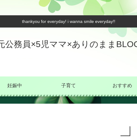
thankyou for everyday! i wanna smile everyday!!
元公務員×5児ママ×ありのままBLO
妊娠中
子育て
おすすめ