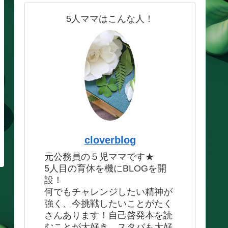
5人ママはこんな人！
cloverblog
元公務員の５児ママです★
5人目の育休を機にBLOGを開
設！
何でもチャレンジしたい精神が
強く、今挑戦したいことがたく
さんあります！自己啓発本を読
むことが大好き、スタバも大好