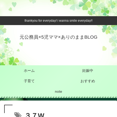
thankyou for everyday! i wanna smile everyday!!
元公務員×5児ママ×ありのままBLOG
ホーム
妊娠中
子育て
おすすめ
note
３７W