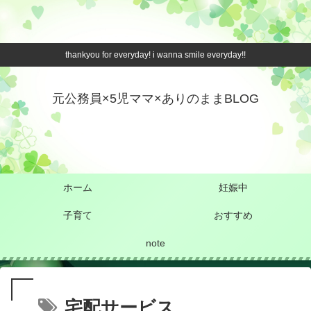
thankyou for everyday! i wanna smile everyday!!
元公務員×5児ママ×ありのままBLOG
ホーム
妊娠中
子育て
おすすめ
note
宅配サービス