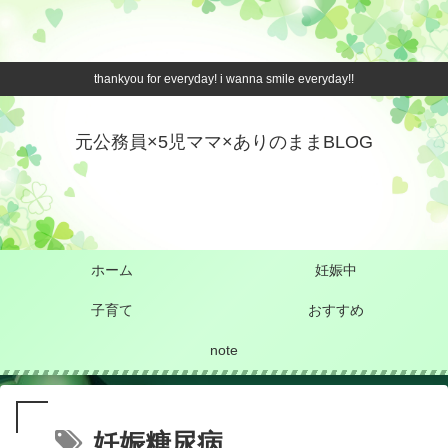
thankyou for everyday! i wanna smile everyday!!
元公務員×5児ママ×ありのままBLOG
ホーム
妊娠中
子育て
おすすめ
note
妊娠糖尿病