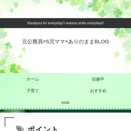
thankyou for everyday! i wanna smile everyday!!
元公務員×5児ママ×ありのままBLOG
ホーム
妊娠中
子育て
おすすめ
note
ポイント