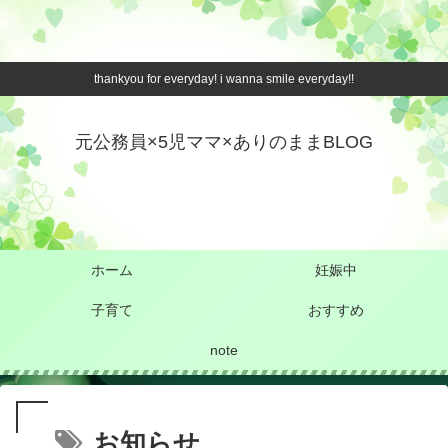
thankyou for everyday! i wanna smile everyday!!
元公務員×5児ママ×ありのままBLOG
ホーム
妊娠中
子育て
おすすめ
note
お知らせ